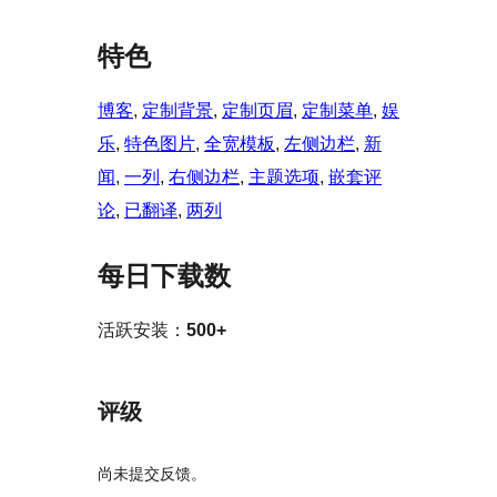
特色
博客
, 
定制背景
, 
定制页眉
, 
定制菜单
, 
娱
乐
, 
特色图片
, 
全宽模板
, 
左侧边栏
, 
新
闻
, 
一列
, 
右侧边栏
, 
主题选项
, 
嵌套评
论
, 
已翻译
, 
两列
每日下载数
活跃安装：
500+
评级
尚未提交反馈。