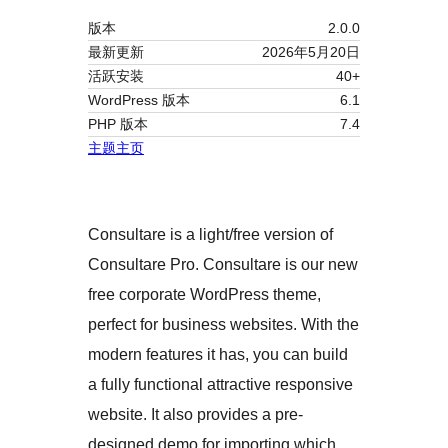
版本
2.0.0
最新更新
2026年5月20日
活跃安装
40+
WordPress 版本
6.1
PHP 版本
7.4
主题主页
Consultare is a light/free version of
Consultare Pro. Consultare is our new
free corporate WordPress theme,
perfect for business websites. With the
modern features it has, you can build
a fully functional attractive responsive
website. It also provides a pre-
designed demo for importing which