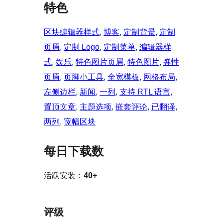
特色
区块编辑器样式
, 
博客
, 
定制背景
, 
定制
页眉
, 
定制 Logo
, 
定制菜单
, 
编辑器样
式
, 
娱乐
, 
特色图片页眉
, 
特色图片
, 
弹性
页眉
, 
页脚小工具
, 
全宽模板
, 
网格布局
, 
左侧边栏
, 
新闻
, 
一列
, 
支持 RTL 语言
, 
置顶文章
, 
主题选项
, 
嵌套评论
, 
已翻译
, 
两列
, 
宽幅区块
每日下载数
活跃安装：
40+
评级