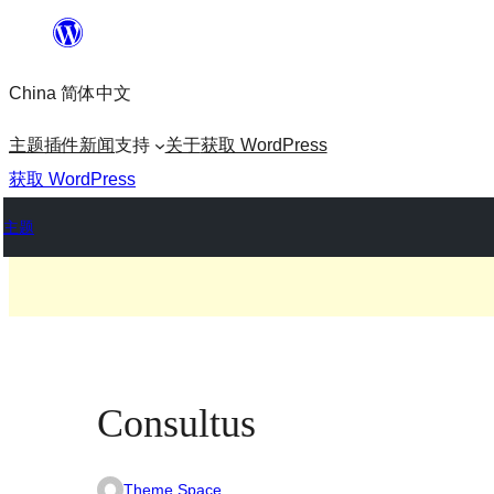
跳
至
China 简体中文
内
容
主题
插件
新闻
支持
关于
获取 WordPress
获取 WordPress
主题
Consultus
Theme Space