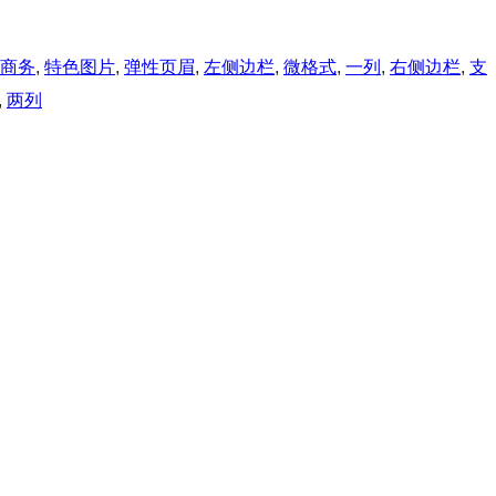
商务
, 
特色图片
, 
弹性页眉
, 
左侧边栏
, 
微格式
, 
一列
, 
右侧边栏
, 
支
, 
两列