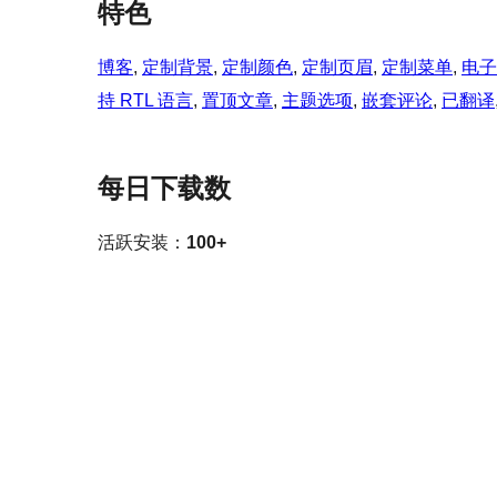
特色
博客
, 
定制背景
, 
定制颜色
, 
定制页眉
, 
定制菜单
, 
电子
持 RTL 语言
, 
置顶文章
, 
主题选项
, 
嵌套评论
, 
已翻译
每日下载数
活跃安装：
100+