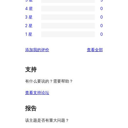
5
4 星
0
条
0
3 星
0
5
条
0
星
2 星
0
4
条
0
评
星
1 星
0
3
条
0
价
评
星
2
条
价
评
添加我的评价
查看全部
评
星
1
论
价
评
星
价
评
支持
价
有什么要说的？需要帮助？
查看支持论坛
报告
该主题是否有重大问题？