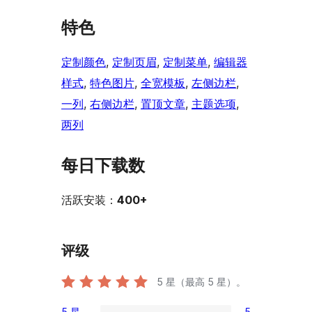
特色
定制颜色
, 
定制页眉
, 
定制菜单
, 
编辑器
样式
, 
特色图片
, 
全宽模板
, 
左侧边栏
, 
一列
, 
右侧边栏
, 
置顶文章
, 
主题选项
, 
两列
每日下载数
活跃安装：
400+
评级
5
星（最高 5 星）。
5 星
5