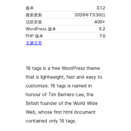
版本
3.1.2
最新更新
2026年7月30日
活跃安装
400+
WordPress 版本
5.2
PHP 版本
7.0
主题主页
18 tags is a free WordPress theme
that is lightweight, fast and easy to
customize. 18 tags is named in
honour of Tim Berners-Lee, the
British founder of the World Wide
Web, whose first html document
contained only 18 tags.