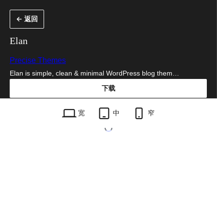
跳
← 返回
至
内
Elan
容
Precise Themes
Elan is simple, clean & minimal WordPress blog them…
下载
elan.1.0.8.zip
宽
中
窄