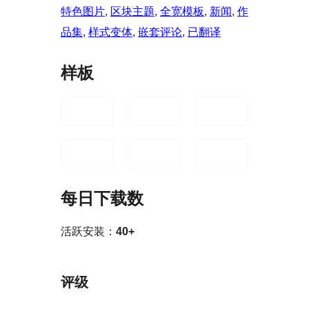
特色图片
, 
区块主题
, 
全宽模板
, 
新闻
, 
作
品集
, 
样式变体
, 
嵌套评论
, 
已翻译
样板
每日下载数
活跃安装：
40+
评级