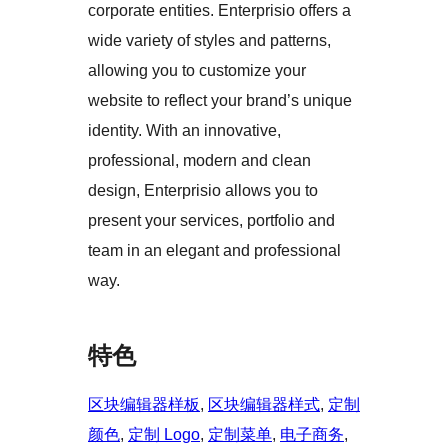
corporate entities. Enterprisio offers a
wide variety of styles and patterns,
allowing you to customize your
website to reflect your brand’s unique
identity. With an innovative,
professional, modern and clean
design, Enterprisio allows you to
present your services, portfolio and
team in an elegant and professional
way.
特色
区块编辑器样板
, 
区块编辑器样式
, 
定制
颜色
, 
定制 Logo
, 
定制菜单
, 
电子商务
, 