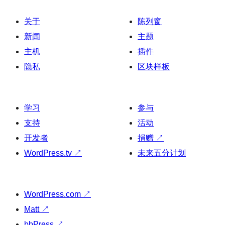
关于
陈列窗
新闻
主题
主机
插件
隐私
区块样板
学习
参与
支持
活动
开发者
捐赠
↗
WordPress.tv
↗
未来五分计划
WordPress.com
↗
Matt
↗
bbPress
↗