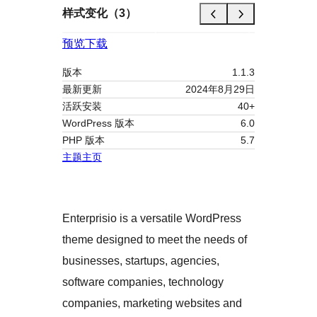
样式变化（3）
预览
下载
版本
1.1.3
最新更新
2024年8月29日
活跃安装
40+
WordPress 版本
6.0
PHP 版本
5.7
主题主页
Enterprisio is a versatile WordPress
theme designed to meet the needs of
businesses, startups, agencies,
software companies, technology
companies, marketing websites and