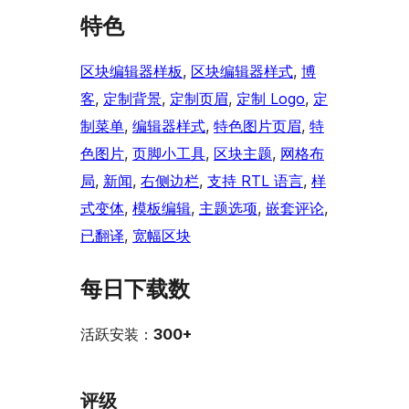
特色
区块编辑器样板
, 
区块编辑器样式
, 
博
客
, 
定制背景
, 
定制页眉
, 
定制 Logo
, 
定
制菜单
, 
编辑器样式
, 
特色图片页眉
, 
特
色图片
, 
页脚小工具
, 
区块主题
, 
网格布
局
, 
新闻
, 
右侧边栏
, 
支持 RTL 语言
, 
样
式变体
, 
模板编辑
, 
主题选项
, 
嵌套评论
, 
已翻译
, 
宽幅区块
每日下载数
活跃安装：
300+
评级