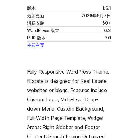
版本
1.6.1
最新更新
2026年6月7日
活跃安装
60+
WordPress 版本
6.2
PHP 版本
7.0
主题主页
Fully Responsive WordPress Theme.
fEstate is designed for Real Estate
websites or blogs. Features include
Custom Logo, Multi-level Drop-
down Menu, Custom Background,
Full-Width Page Template, Widget
Areas: Right Sidebar and Footer
Content, Search Engine Optimized,