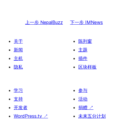
上一步
NepalBuzz
下一步
IMNews
关于
陈列窗
新闻
主题
主机
插件
隐私
区块样板
学习
参与
支持
活动
开发者
捐赠
↗
WordPress.tv
↗
未来五分计划