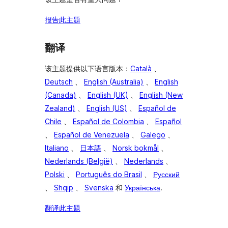
报告此主题
翻译
该主题提供以下语言版本：
Català
、
Deutsch
、
English (Australia)
、
English
(Canada)
、
English (UK)
、
English (New
Zealand)
、
English (US)
、
Español de
Chile
、
Español de Colombia
、
Español
、
Español de Venezuela
、
Galego
、
Italiano
、
日本語
、
Norsk bokmål
、
Nederlands (België)
、
Nederlands
、
Polski
、
Português do Brasil
、
Русский
、
Shqip
、
Svenska
和
Українська
.
翻译此主题