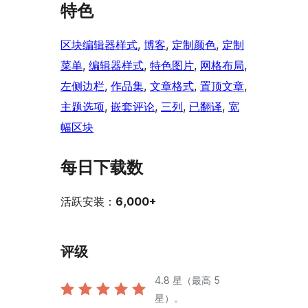
特色
区块编辑器样式
, 
博客
, 
定制颜色
, 
定制
菜单
, 
编辑器样式
, 
特色图片
, 
网格布局
, 
左侧边栏
, 
作品集
, 
文章格式
, 
置顶文章
, 
主题选项
, 
嵌套评论
, 
三列
, 
已翻译
, 
宽
幅区块
每日下载数
活跃安装：
6,000+
评级
4.8
星（最高 5
星）。