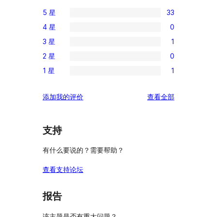
5 星
33
33
4 星
0
条
0
3 星
1
5
条
1
星
2 星
0
4
条
0
评
星
1 星
1
3
条
1
价
评
星
2
条
价
评
添加我的评价
查看全部
评
星
1
论
价
评
星
价
评
支持
价
有什么要说的？需要帮助？
查看支持论坛
报告
该主题是否有重大问题？