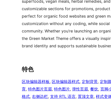
superfoods, vegan meals, herbal remedies, and 
customizable sections for promotions, product c
perfect for organic food websites and green mar
customization without any coding, while socia
community. Whether you’re launching an organic
the Green Market Theme offers a visually inspir
brand identity and supports sustainable busine
特色
区块编辑器样板
, 
区块编辑器样式
, 
定制背景
, 
定制
育
, 
特色图片页眉
, 
特色图片
, 
弹性页眉
, 
餐饮
, 
页脚
格式
, 
右侧边栏
, 
支持 RTL 语言
, 
置顶文章
, 
样式变