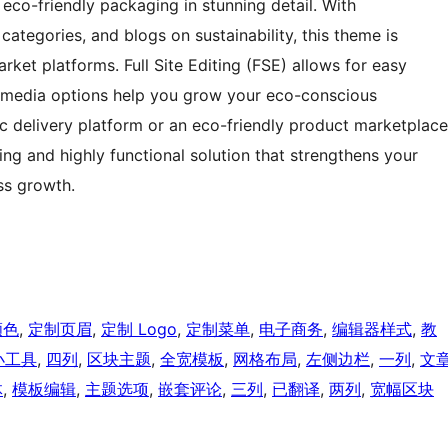
eco-friendly packaging in stunning detail. With
ategories, and blogs on sustainability, this theme is
ket platforms. Full Site Editing (FSE) allows for easy
l media options help you grow your eco-conscious
 delivery platform or an eco-friendly product marketplace
ing and highly functional solution that strengthens your
ss growth.
颜色
, 
定制页眉
, 
定制 Logo
, 
定制菜单
, 
电子商务
, 
编辑器样式
, 
教
小工具
, 
四列
, 
区块主题
, 
全宽模板
, 
网格布局
, 
左侧边栏
, 
一列
, 
文
体
, 
模板编辑
, 
主题选项
, 
嵌套评论
, 
三列
, 
已翻译
, 
两列
, 
宽幅区块