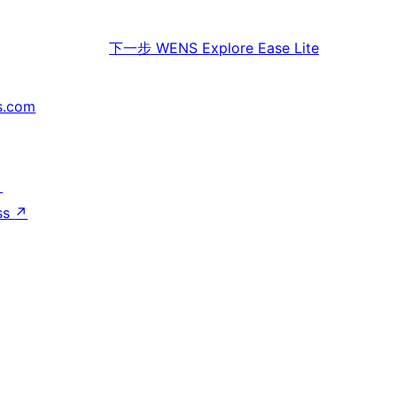
下一步
WENS Explore Ease Lite
s.com
↗
ss
↗