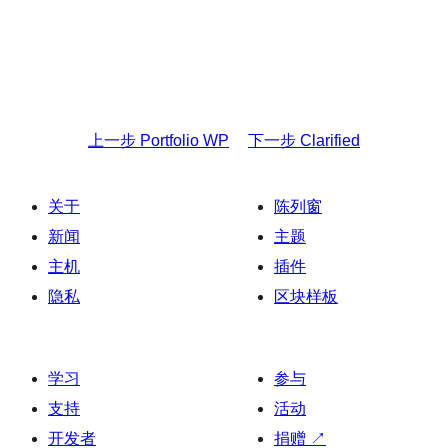
上一步
Portfolio WP
下一步
Clarified
关于
陈列窗
新闻
主题
主机
插件
隐私
区块样板
学习
参与
支持
活动
开发者
捐赠
↗