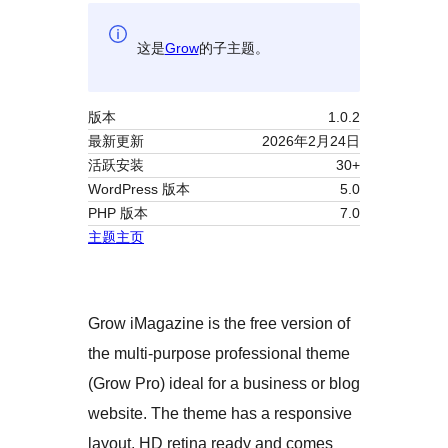
这是
Grow
的子主题。
版本
1.0.2
最新更新
2026年2月24日
活跃安装
30+
WordPress 版本
5.0
PHP 版本
7.0
主题主页
Grow iMagazine is the free version of
the multi-purpose professional theme
(Grow Pro) ideal for a business or blog
website. The theme has a responsive
layout, HD retina ready and comes