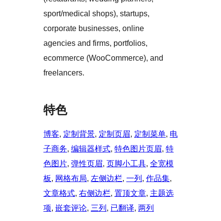
sport/medical shops), startups,
corporate businesses, online
agencies and firms, portfolios,
ecommerce (WooCommerce), and
freelancers.
特色
博客
, 
定制背景
, 
定制页眉
, 
定制菜单
, 
电
子商务
, 
编辑器样式
, 
特色图片页眉
, 
特
色图片
, 
弹性页眉
, 
页脚小工具
, 
全宽模
板
, 
网格布局
, 
左侧边栏
, 
一列
, 
作品集
, 
文章格式
, 
右侧边栏
, 
置顶文章
, 
主题选
项
, 
嵌套评论
, 
三列
, 
已翻译
, 
两列