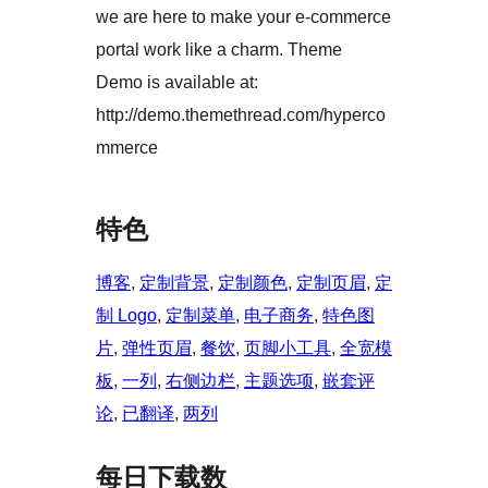
we are here to make your e-commerce
portal work like a charm. Theme
Demo is available at:
http://demo.themethread.com/hyperco
mmerce
特色
博客
, 
定制背景
, 
定制颜色
, 
定制页眉
, 
定
制 Logo
, 
定制菜单
, 
电子商务
, 
特色图
片
, 
弹性页眉
, 
餐饮
, 
页脚小工具
, 
全宽模
板
, 
一列
, 
右侧边栏
, 
主题选项
, 
嵌套评
论
, 
已翻译
, 
两列
每日下载数