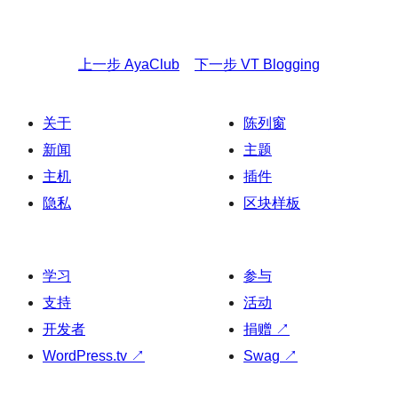
上一步
AyaClub
下一步
VT Blogging
关于
陈列窗
新闻
主题
主机
插件
隐私
区块样板
学习
参与
支持
活动
开发者
捐赠
↗
WordPress.tv
↗
Swag
↗