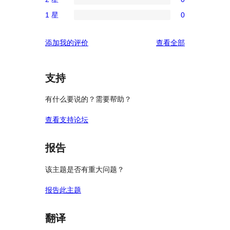
4
条
0
评
星
1 星
0
3
条
0
价
评
星
2
条
价
评
添加我的评价
查看全部
评
星
1
论
价
评
星
价
评
支持
价
有什么要说的？需要帮助？
查看支持论坛
报告
该主题是否有重大问题？
报告此主题
翻译