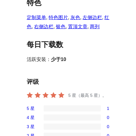
特色
定制菜单
, 
特色图片
, 
灰色
, 
左侧边栏
, 
红
色
, 
右侧边栏
, 
银色
, 
置顶文章
, 
两列
每日下载数
活跃安装：
少于10
评级
5
星（最高 5 星）。
5 星
1
1
4 星
0
条
0
3 星
0
5
条
0
星
2 星
0