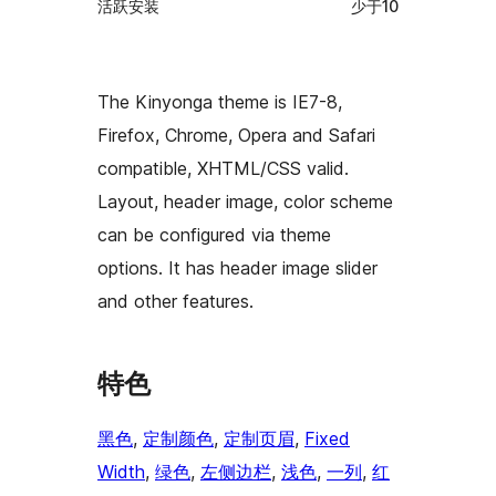
活跃安装
少于10
The Kinyonga theme is IE7-8,
Firefox, Chrome, Opera and Safari
compatible, XHTML/CSS valid.
Layout, header image, color scheme
can be configured via theme
options. It has header image slider
and other features.
特色
黑色
, 
定制颜色
, 
定制页眉
, 
Fixed
Width
, 
绿色
, 
左侧边栏
, 
浅色
, 
一列
, 
红