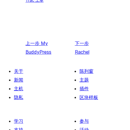
Trac 工单
上一步
My
下一步
BuddyPress
Rachel
关于
陈列窗
新闻
主题
主机
插件
隐私
区块样板
学习
参与
支持
活动