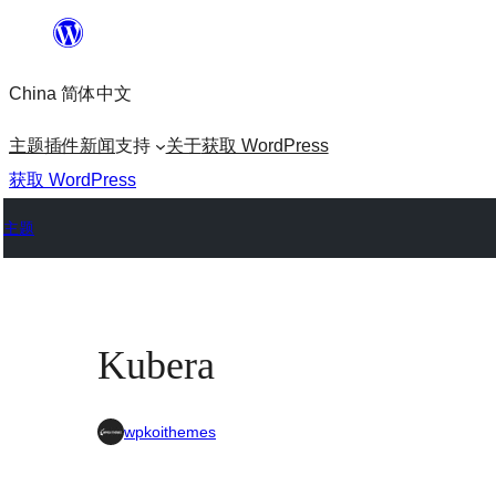
跳
至
China 简体中文
内
容
主题
插件
新闻
支持
关于
获取 WordPress
获取 WordPress
主题
Kubera
wpkoithemes