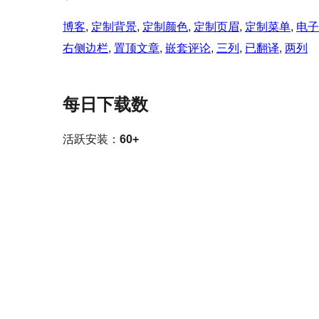
博客
, 
定制背景
, 
定制颜色
, 
定制页眉
, 
定制菜单
, 
电子
右侧边栏
, 
置顶文章
, 
嵌套评论
, 
三列
, 
已翻译
, 
两列
每日下载数
活跃安装：
60+