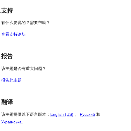
价
评
支持
价
, 
有什么要说的？需要帮助？
查看支持论坛
报告
该主题是否有重大问题？
报告此主题
翻译
该主题提供以下语言版本：
English (US)
、
Русский
和
Українська
.