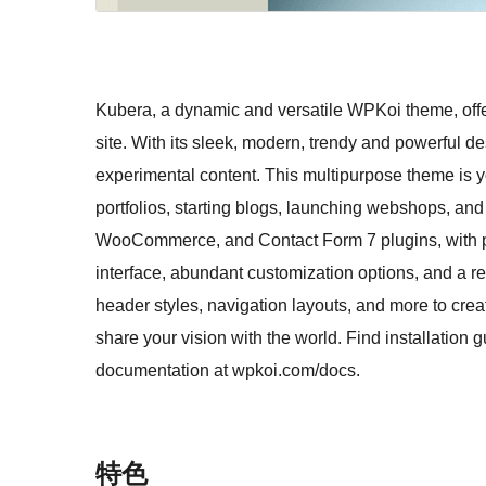
Kubera, a dynamic and versatile WPKoi theme, offe
site. With its sleek, modern, trendy and powerful des
experimental content. This multipurpose theme is y
portfolios, starting blogs, launching webshops, 
WooCommerce, and Contact Form 7 plugins, with pr
interface, abundant customization options, and a r
header styles, navigation layouts, and more to crea
share your vision with the world. Find installation
documentation at wpkoi.com/docs.
特色