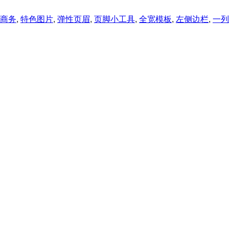
商务
, 
特色图片
, 
弹性页眉
, 
页脚小工具
, 
全宽模板
, 
左侧边栏
, 
一列