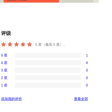
评级
5
星（最高 5 星）。
5 星
1
1
4 星
0
条
0
3 星
0
5
条
0
星
2 星
0
4
条
0
评
星
1 星
0
3
条
0
价
评
星
2
条
价
评
添加我的评价
查看全部
评
星
1
论
价
评
星