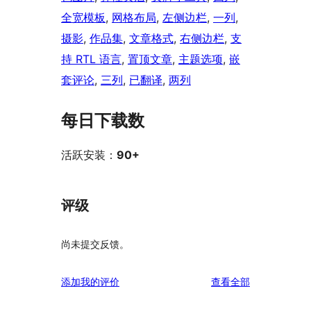
全宽模板
, 
网格布局
, 
左侧边栏
, 
一列
, 
摄影
, 
作品集
, 
文章格式
, 
右侧边栏
, 
支
持 RTL 语言
, 
置顶文章
, 
主题选项
, 
嵌
套评论
, 
三列
, 
已翻译
, 
两列
每日下载数
活跃安装：
90+
评级
尚未提交反馈。
评
添加我的评价
查看全部
论