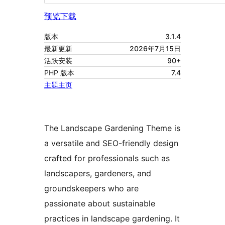
预览
下载
版本
3.1.4
最新更新
2026年7月15日
活跃安装
90+
PHP 版本
7.4
主题主页
The Landscape Gardening Theme is
a versatile and SEO-friendly design
crafted for professionals such as
landscapers, gardeners, and
groundskeepers who are
passionate about sustainable
practices in landscape gardening. It