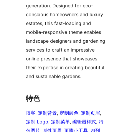
generation. Designed for eco-
conscious homeowners and luxury
estates, this fast-loading and
mobile-responsive theme enables
landscape designers and gardening
services to craft an impressive
online presence that showcases
their expertise in creating beautiful
and sustainable gardens.
特色
博客
, 
定制背景
, 
定制颜色
, 
定制页眉
, 
定制 Logo
, 
定制菜单
, 
编辑器样式
, 
特
色图片
, 
弹性页眉
, 
页脚小工具
, 
四列
, 