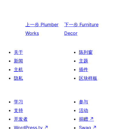
上一步
Plumber
下一步
Furniture
Works
Decor
关于
陈列窗
新闻
主题
主机
插件
隐私
区块样板
学习
参与
支持
活动
开发者
捐赠
↗
WordPress.tv
↗
Swag
↗