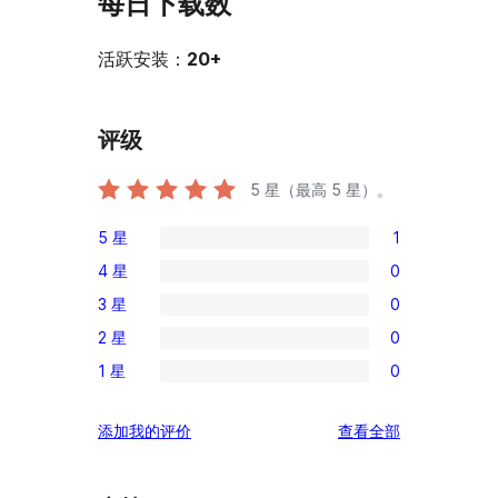
每日下载数
活跃安装：
20+
评级
5
星（最高 5 星）。
5 星
1
1
4 星
0
条
0
3 星
0
5
条
0
星
2 星
0
4
条
0
评
星
1 星
0
3
条
0
价
评
星
2
条
价
评
添加我的评价
查看全部
评
星
1
论
价
评
星
价