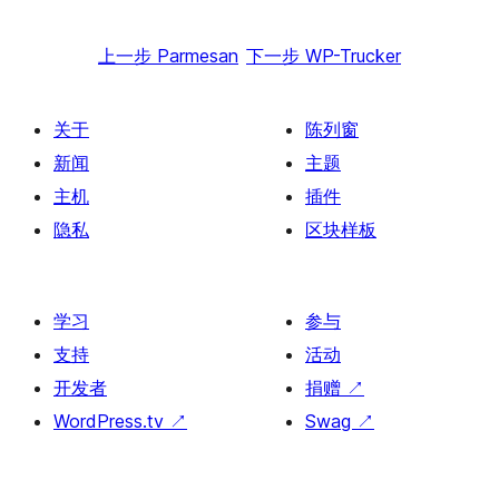
上一步
Parmesan
下一步
WP-Trucker
关于
陈列窗
新闻
主题
主机
插件
隐私
区块样板
学习
参与
支持
活动
开发者
捐赠
↗
WordPress.tv
↗
Swag
↗