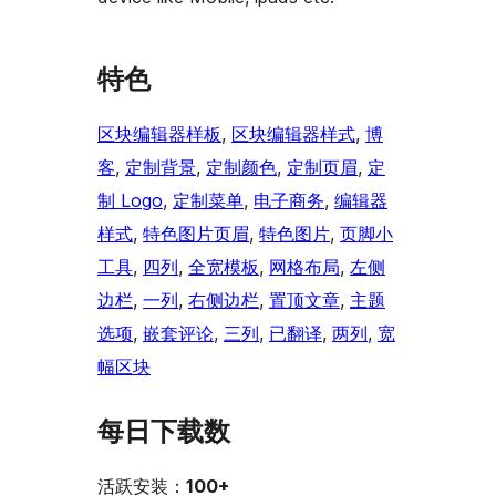
特色
区块编辑器样板
, 
区块编辑器样式
, 
博
客
, 
定制背景
, 
定制颜色
, 
定制页眉
, 
定
制 Logo
, 
定制菜单
, 
电子商务
, 
编辑器
样式
, 
特色图片页眉
, 
特色图片
, 
页脚小
工具
, 
四列
, 
全宽模板
, 
网格布局
, 
左侧
边栏
, 
一列
, 
右侧边栏
, 
置顶文章
, 
主题
选项
, 
嵌套评论
, 
三列
, 
已翻译
, 
两列
, 
宽
幅区块
每日下载数
活跃安装：
100+