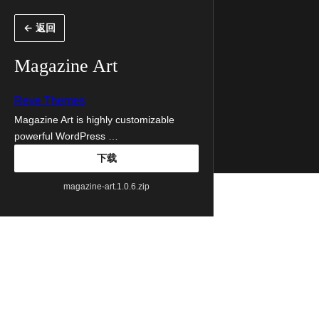
跳
← 返回
至
内
Magazine Art
容
Reve Themes
Magazine Art is highly customizable
powerful WordPress …
下载
magazine-art.1.0.6.zip