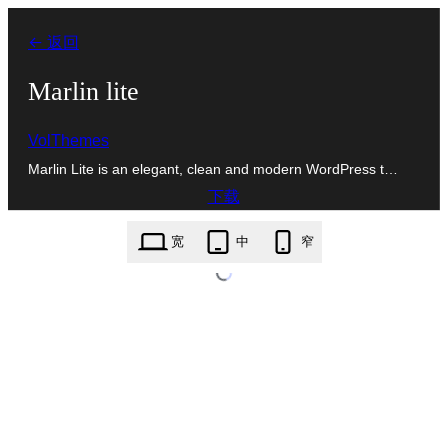
跳
← 返回
至
内
Marlin lite
容
VolThemes
Marlin Lite is an elegant, clean and modern WordPress t…
下载
marlin-lite.1.0.7.zip
宽
中
窄