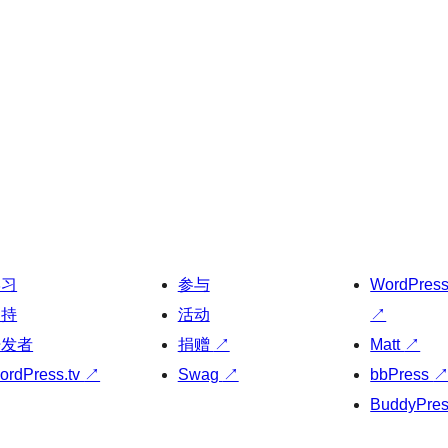
学习
参与
WordPres
支持
活动
↗
开发者
捐赠
↗
Matt
↗
ordPress.tv
↗
Swag
↗
bbPress
BuddyPre