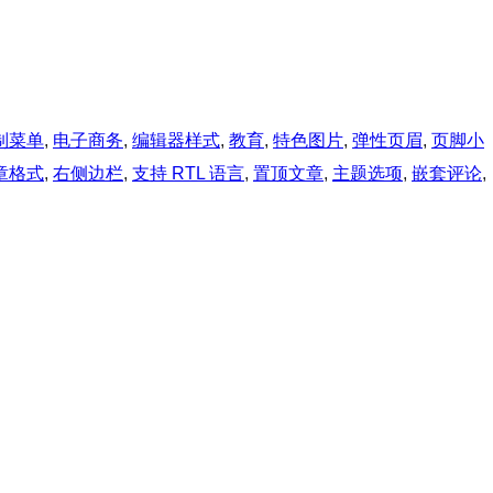
制菜单
, 
电子商务
, 
编辑器样式
, 
教育
, 
特色图片
, 
弹性页眉
, 
页脚小
章格式
, 
右侧边栏
, 
支持 RTL 语言
, 
置顶文章
, 
主题选项
, 
嵌套评论
, 