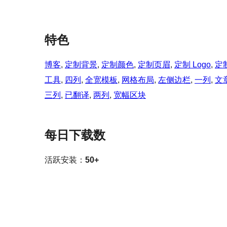
特色
博客
, 
定制背景
, 
定制颜色
, 
定制页眉
, 
定制 Logo
, 
定
工具
, 
四列
, 
全宽模板
, 
网格布局
, 
左侧边栏
, 
一列
, 
文
三列
, 
已翻译
, 
两列
, 
宽幅区块
每日下载数
活跃安装：
50+