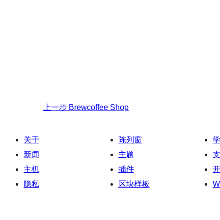
上一步
Brewcoffee Shop
关于
陈列窗
新闻
主题
主机
插件
隐私
区块样板
W