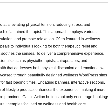
d at alleviating physical tension, reducing stress, and
uch of a trained therapist. This approach employs various
ulation, and promote relaxation. Often featured in wellness
peals to individuals looking for both therapeutic relief and
hat soothes the senses. To deliver a comprehensive experience,
ionals such as physiotherapists, chiropractors, and
alth that addresses both physical discomfort and emotional well
showcased through beautifully designed wellness WordPress sites
for fast loading times. Engaging banners, interactive sections,
on of lifestyle products enhances the experience, making it more
and prominent Call to Action buttons not only encourage booking
tural therapies focused on wellness and health care.