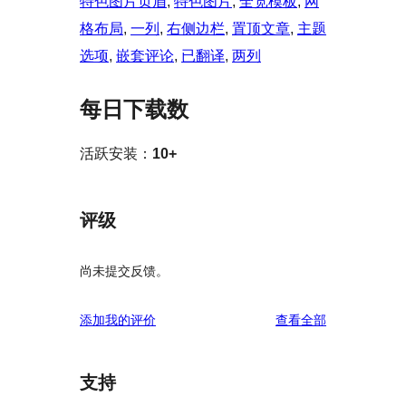
特色图片页眉
, 
特色图片
, 
全宽模板
, 
网
格布局
, 
一列
, 
右侧边栏
, 
置顶文章
, 
主题
选项
, 
嵌套评论
, 
已翻译
, 
两列
每日下载数
活跃安装：
10+
评级
尚未提交反馈。
评
添加我的评价
查看全部
论
支持