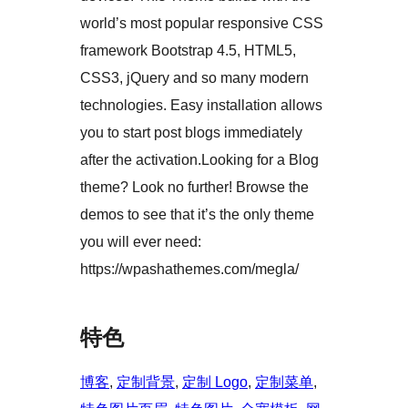
world’s most popular responsive CSS
framework Bootstrap 4.5, HTML5,
CSS3, jQuery and so many modern
technologies. Easy installation allows
you to start post blogs immediately
after the activation.Looking for a Blog
theme? Look no further! Browse the
demos to see that it’s the only theme
you will ever need:
https://wpashathemes.com/megla/
特色
博客
, 
定制背景
, 
定制 Logo
, 
定制菜单
, 