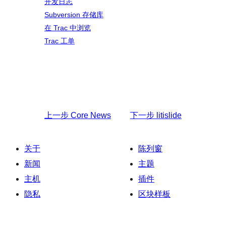
开发日志
Subversion 存储库
在 Trac 中浏览
Trac 工单
上一步
Core News
下一步
litislide
关于
陈列窗
新闻
主题
主机
插件
隐私
区块样板