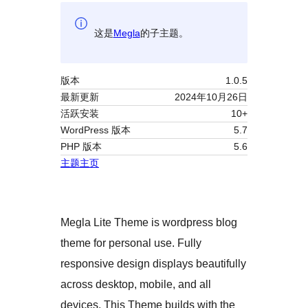
这是
Megla
的子主题。
版本
1.0.5
最新更新
2024年10月26日
活跃安装
10+
WordPress 版本
5.7
PHP 版本
5.6
主题主页
Megla Lite Theme is wordpress blog
theme for personal use. Fully
responsive design displays beautifully
across desktop, mobile, and all
devices. This Theme builds with the