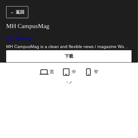
跳
← 返回
至
内
MH CampusMag
容
MH Themes
MH CampusMag is a clean and flexible news / magazine Wo…
下载
mh-campusmag.1.0.3.zip
宽
中
窄