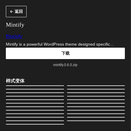
跳
← 返回
至
内
Mintify
容
Blockify
Mintify is a powerful WordPress theme designed specific…
下载
mintify.0.6.0.zip
样式变体