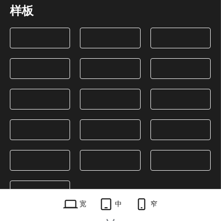
样板
宽
中
窄