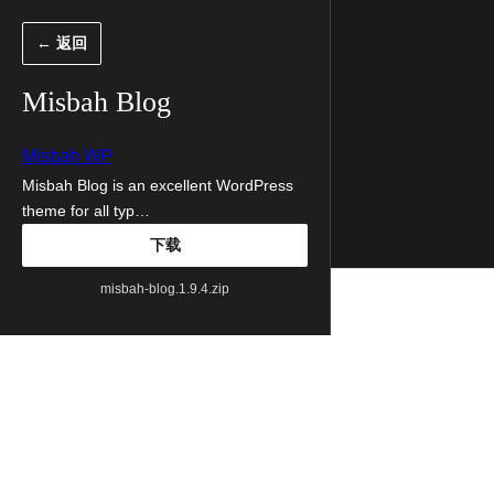
跳
← 返回
至
内
Misbah Blog
容
Misbah WP
Misbah Blog is an excellent WordPress
theme for all typ…
下载
misbah-blog.1.9.4.zip