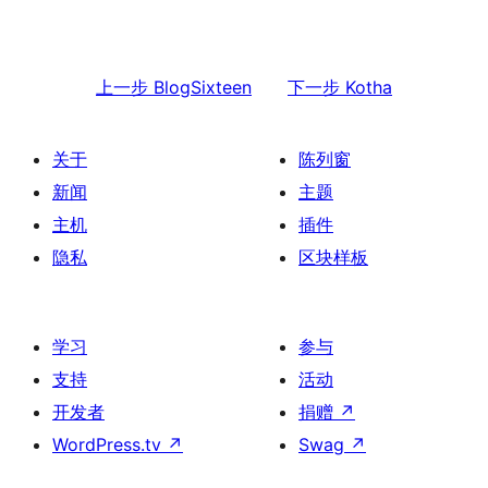
上一步
BlogSixteen
下一步
Kotha
关于
陈列窗
新闻
主题
主机
插件
隐私
区块样板
学习
参与
支持
活动
开发者
捐赠
↗
WordPress.tv
↗
Swag
↗