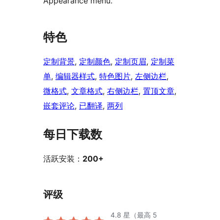
Appearance menu.
特色
定制背景
, 
定制颜色
, 
定制页眉
, 
定制菜
单
, 
编辑器样式
, 
特色图片
, 
左侧边栏
, 
微格式
, 
文章格式
, 
右侧边栏
, 
置顶文章
, 
嵌套评论
, 
已翻译
, 
两列
每日下载数
活跃安装：
200+
评级
4.8
星（最高 5