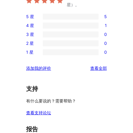
星）。
5 星
5
5
4 星
1
条
1
3 星
0
5
条
0
星
2 星
0
4
条
0
评
星
1 星
0
3
条
0
价
评
星
2
条
价
评
添加我的评价
查看全部
评
星
1
论
价
评
星
价
评
支持
价
有什么要说的？需要帮助？
查看支持论坛
报告