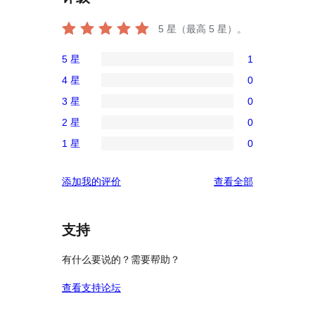
5
星（最高 5 星）。
5 星
1
1
4 星
0
条
0
3 星
0
5
条
0
星
2 星
0
4
条
0
评
星
1 星
0
3
条
0
价
评
星
2
条
价
评
添加我的评价
查看全部
评
星
1
论
价
评
星
价
评
支持
价
有什么要说的？需要帮助？
查看支持论坛