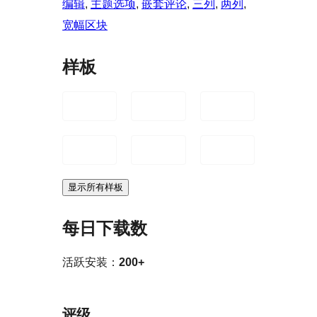
编辑
, 
主题选项
, 
嵌套评论
, 
三列
, 
两列
, 
宽幅区块
样板
显示所有样板
每日下载数
活跃安装：
200+
评级