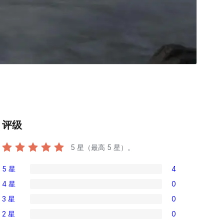
评级
5
星（最高 5 星）。
5 星
4
4
4 星
0
条
0
3 星
0
5
条
0
星
2 星
0
4
条
0