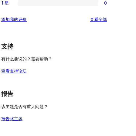
评
星
1 星
0
3
条
0
价
评
星
2
条
价
评
添加我的评价
查看全部
评
星
1
论
价
评
星
价
评
支持
价
有什么要说的？需要帮助？
查看支持论坛
报告
该主题是否有重大问题？
报告此主题