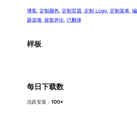
博客
, 
定制颜色
, 
定制页眉
, 
定制 Logo
, 
定制菜单
, 
编
题选项
, 
嵌套评论
, 
已翻译
样板
每日下载数
活跃安装：
100+