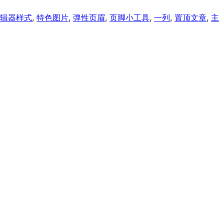
辑器样式
, 
特色图片
, 
弹性页眉
, 
页脚小工具
, 
一列
, 
置顶文章
, 
主