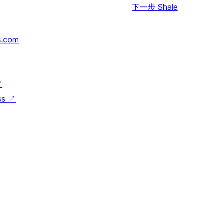
下一步
Shale
s.com
↗
ss
↗