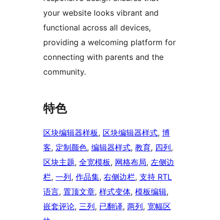
your website looks vibrant and
functional across all devices,
providing a welcoming platform for
connecting with parents and the
community.
特色
区块编辑器样板
, 
区块编辑器样式
, 
博
客
, 
定制颜色
, 
编辑器样式
, 
教育
, 
四列
, 
区块主题
, 
全宽模板
, 
网格布局
, 
左侧边
栏
, 
一列
, 
作品集
, 
右侧边栏
, 
支持 RTL
语言
, 
置顶文章
, 
样式变体
, 
模板编辑
, 
嵌套评论
, 
三列
, 
已翻译
, 
两列
, 
宽幅区