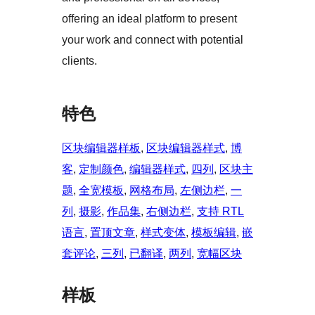
offering an ideal platform to present
your work and connect with potential
clients.
特色
区块编辑器样板
, 
区块编辑器样式
, 
博
客
, 
定制颜色
, 
编辑器样式
, 
四列
, 
区块主
题
, 
全宽模板
, 
网格布局
, 
左侧边栏
, 
一
列
, 
摄影
, 
作品集
, 
右侧边栏
, 
支持 RTL
语言
, 
置顶文章
, 
样式变体
, 
模板编辑
, 
嵌
套评论
, 
三列
, 
已翻译
, 
两列
, 
宽幅区块
样板