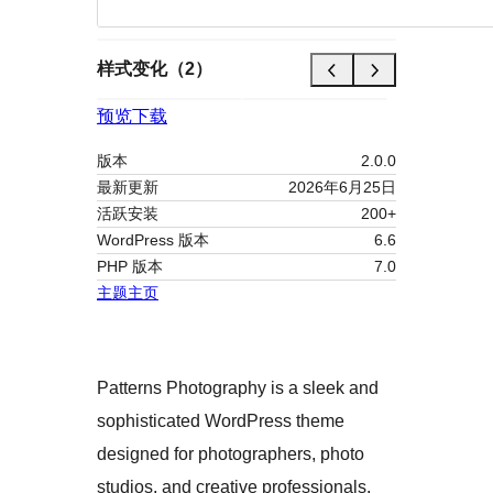
样式变化（2）
预览
下载
版本
2.0.0
最新更新
2026年6月25日
活跃安装
200+
WordPress 版本
6.6
PHP 版本
7.0
主题主页
Patterns Photography is a sleek and
sophisticated WordPress theme
designed for photographers, photo
studios, and creative professionals.