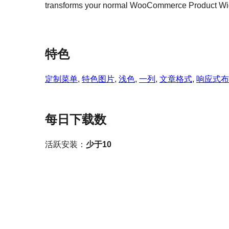
transforms your normal WooCommerce Product Wid
特色
定制菜单
, 
特色图片
, 
浅色
, 
一列
, 
文章格式
, 
响应式布
每日下载数
活跃安装：
少于10