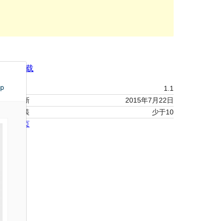
预览
下载
版本
1.1
最新更新
2015年7月22日
活跃安装
少于10
主题主页