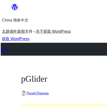
跳
至
China 简体中文
内
容
主题
插件
新闻
支持
关于
获取 WordPress
获取 WordPress
主题
pGlider
PurelyThemes