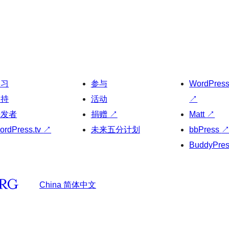
学习
参与
WordPres
支持
活动
↗
开发者
捐赠
↗
Matt
↗
ordPress.tv
↗
未来五分计划
bbPress
BuddyPre
China 简体中文