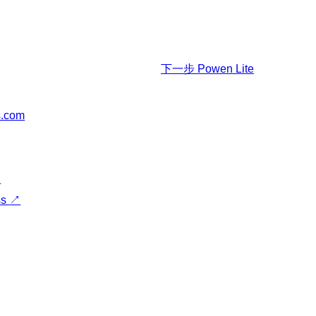
下一步
Powen Lite
s.com
↗
ss
↗