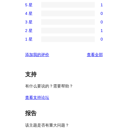
5 星
1
1
4 星
0
条
0
3 星
0
5
条
0
星
2 星
1
4
条
1
评
星
1 星
0
3
条
0
价
评
星
2
条
价
评
添加我的评价
查看全部
评
星
1
论
价
评
星
价
评
支持
价
有什么要说的？需要帮助？
查看支持论坛
报告
该主题是否有重大问题？