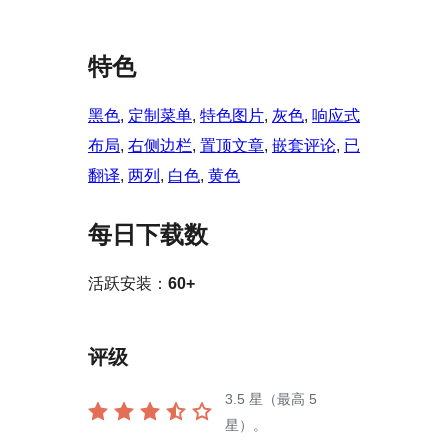
特色
黑色
, 
定制菜单
, 
特色图片
, 
灰色
, 
响应式
布局
, 
右侧边栏
, 
置顶文章
, 
嵌套评论
, 
已
翻译
, 
两列
, 
白色
, 
黄色
每日下载数
活跃安装：
60+
评级
3.5
星（最高 5
星）。