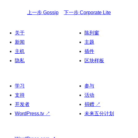
上一步
Gossip
下一步
Corporate Lite
关于
陈列窗
新闻
主题
主机
插件
隐私
区块样板
学习
参与
支持
活动
开发者
捐赠
↗
WordPress.tv
↗
未来五分计划