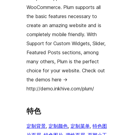
WooCommerce. Plum supports all
the basic features necessary to
create an amazing website and is
completely mobile friendly. With
Support for Custom Widgets, Slider,
Featured Posts sections, among
many others, Plum is the perfect
choice for your website. Check out
the demos here ->
http://demo.inkhive.com/plum/
特色
定制背景
, 
定制颜色
, 
定制菜单
, 
特色图