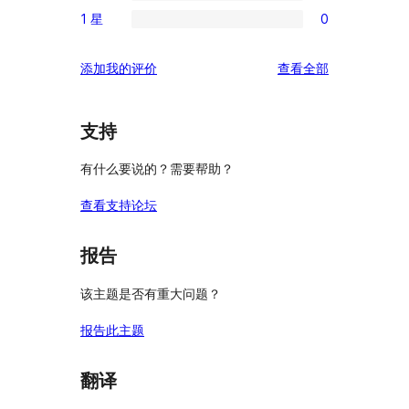
1
评
星
1 星
0
3
条
0
价
评
星
2
条
价
评
添加我的评价
查看全部
评
星
1
论
价
评
星
价
评
支持
价
有什么要说的？需要帮助？
查看支持论坛
报告
该主题是否有重大问题？
报告此主题
翻译