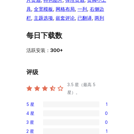
片页眉
, 
特色图片
, 
弹性页眉
, 
页脚小工
具
, 
全宽模板
, 
网格布局
, 
一列
, 
右侧边
栏
, 
主题选项
, 
嵌套评论
, 
已翻译
, 
两列
每日下载数
活跃安装：
300+
评级
3.5
星（最高 5
星）。
5 星
1
1
4 星
0
条
0
3 星
0
5
条
0
星
2 星
1
4
条