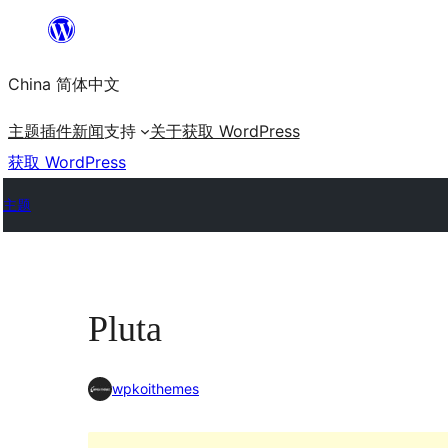
跳
至
China 简体中文
内
容
主题
插件
新闻
支持
关于
获取 WordPress
获取 WordPress
主题
Pluta
wpkoithemes