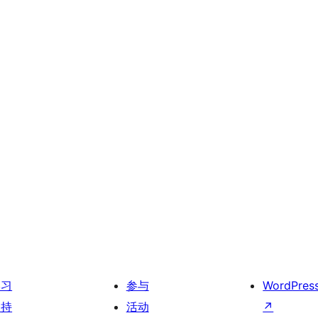
学习
参与
WordPres
支持
活动
↗