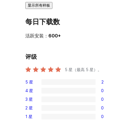
显示所有样板
每日下载数
活跃安装：
600+
评级
5
星（最高 5 星）。
5 星
2
2
4 星
0
条
0
3 星
0
5
条
0
星
2 星
0
4
条
0
评
星
1 星
0
3
条
0
价
评
星
2
条