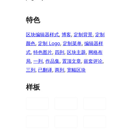
特色
区块编辑器样式
, 
博客
, 
定制背景
, 
定制
颜色
, 
定制 Logo
, 
定制菜单
, 
编辑器样
式
, 
特色图片
, 
四列
, 
区块主题
, 
网格布
局
, 
一列
, 
作品集
, 
置顶文章
, 
嵌套评论
, 
三列
, 
已翻译
, 
两列
, 
宽幅区块
样板