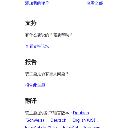
价
评
添加我的评价
查看全部
评
星
1
论
价
评
星
价
评
支持
价
有什么要说的？需要帮助？
查看支持论坛
报告
该主题是否有重大问题？
报告此主题
翻译
该主题提供以下语言版本：
Deutsch
(Schweiz)
、
Deutsch
、
English (US)
、
Español de Chile
、
Español
、
Français