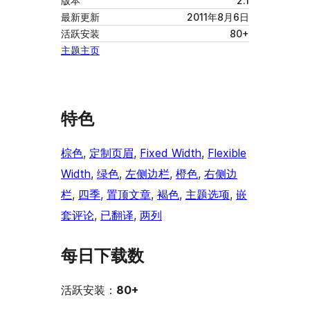
版本
2.1
最新更新
2011年8月6日
活跃安装
80+
主题主页
特色
棕色
, 
定制页眉
, 
Fixed Width
, 
Flexible
Width
, 
绿色
, 
左侧边栏
, 
橙色
, 
右侧边
栏
, 
四季
, 
置顶文章
, 
褐色
, 
主题选项
, 
嵌
套评论
, 
已翻译
, 
两列
每日下载数
活跃安装：
80+