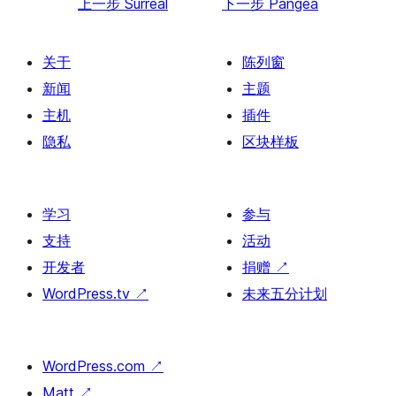
上一步
Surreal
下一步
Pangea
关于
陈列窗
新闻
主题
主机
插件
隐私
区块样板
学习
参与
支持
活动
开发者
捐赠
↗
WordPress.tv
↗
未来五分计划
WordPress.com
↗
Matt
↗