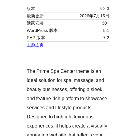
版本
4.2.3
最新更新
2026年7月15日
活跃安装
30+
WordPress 版本
5.1
PHP 版本
7.2
主题主页
The Prime Spa Center theme is an
ideal solution for spa, massage, and
beauty businesses, offering a sleek
and feature-rich platform to showcase
services and lifestyle products.
Designed to highlight luxurious
experiences, it helps create a visually
appealing website that reflects your