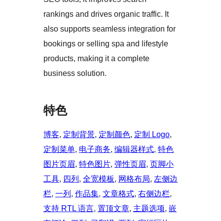
rankings and drives organic traffic. It
also supports seamless integration for
bookings or selling spa and lifestyle
products, making it a complete
business solution.
特色
博客
, 
定制背景
, 
定制颜色
, 
定制 Logo
, 
定制菜单
, 
电子商务
, 
编辑器样式
, 
特色
图片页眉
, 
特色图片
, 
弹性页眉
, 
页脚小
工具
, 
四列
, 
全宽模板
, 
网格布局
, 
左侧边
栏
, 
一列
, 
作品集
, 
文章格式
, 
右侧边栏
, 
支持 RTL 语言
, 
置顶文章
, 
主题选项
, 
嵌