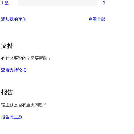
评
星
1 星
0
3
条
0
价
评
星
2
条
价
评
添加我的评价
查看全部
评
星
1
论
价
评
星
价
评
支持
价
有什么要说的？需要帮助？
查看支持论坛
报告
该主题是否有重大问题？
报告此主题