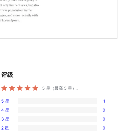
评级
5
星（最高 5 星）。
5 星
1
1
4 星
0
条
0
3 星
0
5
条
0
星
2 星
0
4
条
0