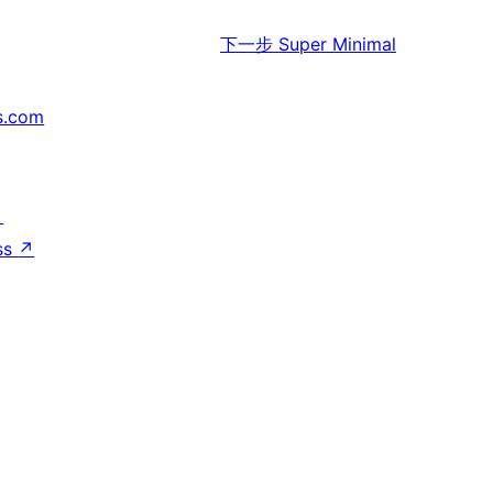
下一步
Super Minimal
s.com
↗
ss
↗