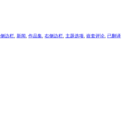
左侧边栏
, 
新闻
, 
作品集
, 
右侧边栏
, 
主题选项
, 
嵌套评论
, 
已翻译