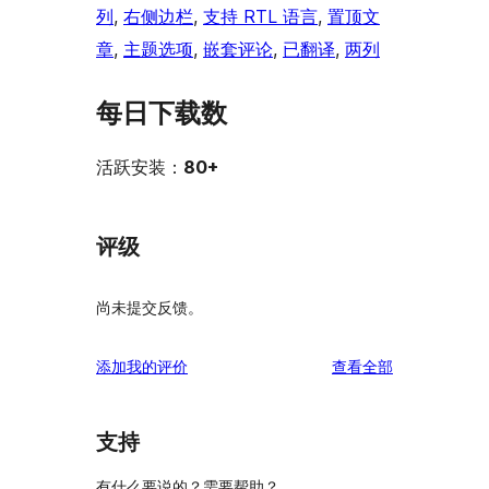
列
, 
右侧边栏
, 
支持 RTL 语言
, 
置顶文
章
, 
主题选项
, 
嵌套评论
, 
已翻译
, 
两列
每日下载数
活跃安装：
80+
评级
尚未提交反馈。
评
添加我的评价
查看全部
论
支持
有什么要说的？需要帮助？