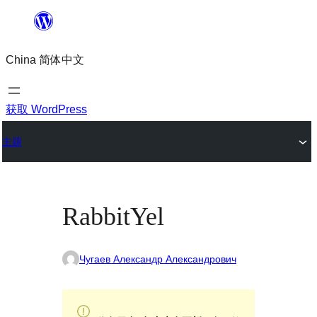
跳
至
China 简体中文
内
容
获取 WordPress
主题
RabbitYel
Чугаев Александр Александрович