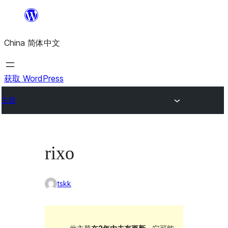
跳
至
China 简体中文
内
容
获取 WordPress
主题
rixo
tskk