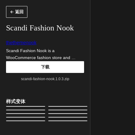
跳
← 返回
至
内
Scandi Fashion Nook
容
thethemenook
Scandi Fashion Nook is a
WooCommerce fashion store and …
下载
scandi-fashion-nook.1.0.3.zip
样式变体