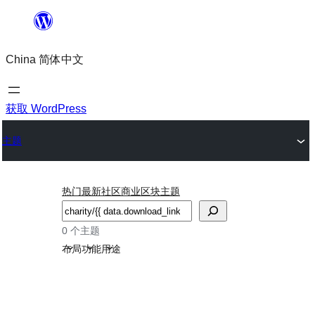
跳
至
China 简体中文
内
容
获取 WordPress
主题
热门
最新
社区
商业
区块主题
搜
索
0 个主题
布局
功能
用途