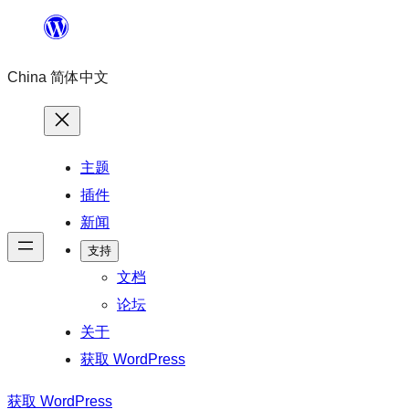
跳
至
China 简体中文
内
容
主题
插件
新闻
支持
文档
论坛
关于
获取 WordPress
获取 WordPress