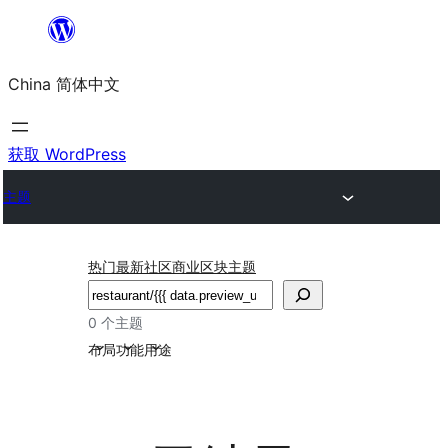
跳
至
China 简体中文
内
容
获取 WordPress
主题
热门
最新
社区
商业
区块主题
搜
索
0 个主题
布局
功能
用途