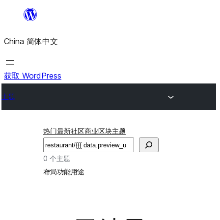
跳
至
China 简体中文
内
容
获取 WordPress
主题
热门
最新
社区
商业
区块主题
搜
索
0 个主题
布局
功能
用途