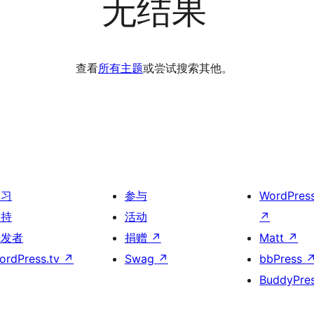
无结果
查看
所有主题
或尝试搜索其他。
学习
参与
WordPres
支持
活动
↗
开发者
捐赠
↗
Matt
↗
ordPress.tv
↗
Swag
↗
bbPress
BuddyPre