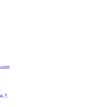
s.com
↗
ss
↗