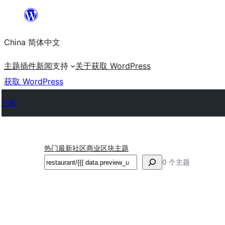
跳
至
China 简体中文
内
容
主题
插件
新闻
支持
关于
获取 WordPress
获取 WordPress
主题
热门
最新
社区
商业
区块主题
搜
0 个主题
索