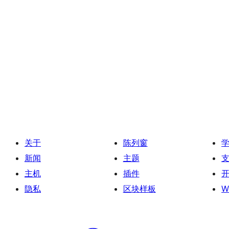
关于
陈列窗
新闻
主题
主机
插件
隐私
区块样板
W