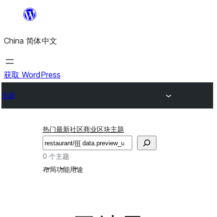
跳
至
China 简体中文
内
容
获取 WordPress
主题
热门
最新
社区
商业
区块主题
搜
索
0 个主题
布局
功能
用途