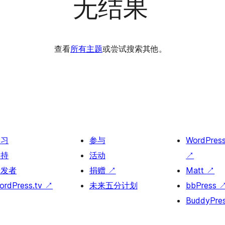
无结果
查看
所有主题
或尝试搜索其他。
学习
参与
WordPres
支持
活动
↗
开发者
捐赠
↗
Matt
↗
ordPress.tv
↗
未来五分计划
bbPress
BuddyPre