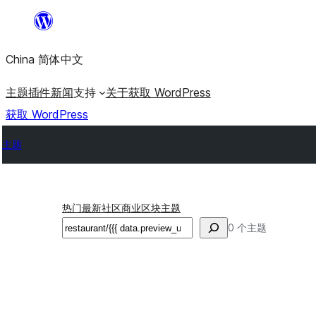
跳
至
China 简体中文
内
容
主题
插件
新闻
支持
关于
获取 WordPress
获取 WordPress
主题
热门
最新
社区
商业
区块主题
搜
0 个主题
索