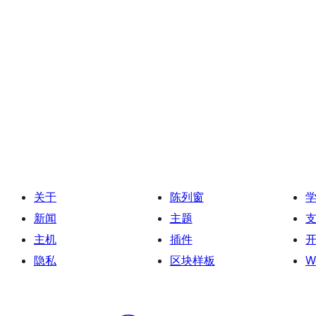
关于
陈列窗
新闻
主题
主机
插件
隐私
区块样板
W